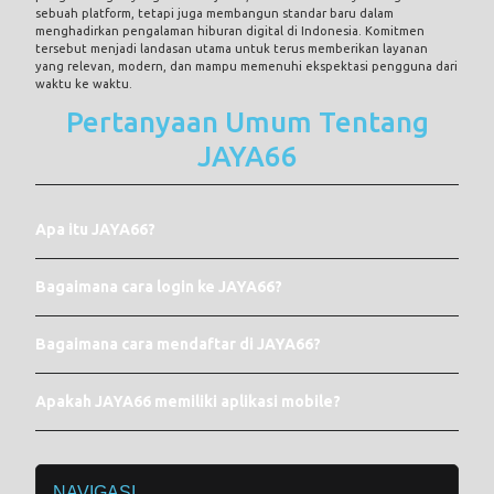
sebuah platform, tetapi juga membangun standar baru dalam
menghadirkan pengalaman hiburan digital di Indonesia. Komitmen
tersebut menjadi landasan utama untuk terus memberikan layanan
yang relevan, modern, dan mampu memenuhi ekspektasi pengguna dari
waktu ke waktu.
Pertanyaan Umum Tentang
JAYA66
Apa itu JAYA66?
JAYA66 adalah kiblat baru platform hiburan dan game online
Bagaimana cara login ke JAYA66?
modern di Indonesia yang mendobrak batas standar lewat inovasi
akses secepat kilat, stabilitas mutlak, dan pengalaman visual
Untuk login ke JAYA66, cukup kunjungi situs resmi kami dan klik
masa depan.
Bagaimana cara mendaftar di JAYA66?
tombol "Login". Masukkan nama pengguna serta kata sandi Anda
untuk langsung masuk ke ekosistem game berkecepatan tinggi
Pendaftaran di JAYA66 sangat praktis. Kunjungi halaman
tanpa hambatan.
Apakah JAYA66 memiliki aplikasi mobile?
registrasi di situs resmi kami, isi formulir singkat dengan data
yang valid, dan akun premium Anda akan langsung aktif dalam
Ya, JAYA66 didukung aplikasi mobile mutakhir untuk Android dan
hitungan detik.
iOS. Didesain khusus demi kenyamanan Anda menikmati seluruh
hiburan digital premium kapan saja dan di mana saja dengan
NAVIGASI