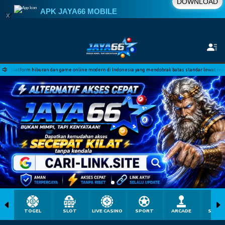
DOWNLOAD
APK JAYA66 MOBILE
x
Anti-Blokir & Login Tercepat.
latform hiburan dan game online modern di Indonesia yang mendobrak batas standar lewat inovasi akse
TOGEL
SLOT
LIVE CASINO
SPORT
ARCADE
SABU