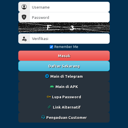
Remember Me
Masuk
Daftar Sekarang
Main di Telegram
Main di APK
Lupa Password
Link Alternatif
Pengaduan Customer