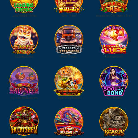
Laughing Buddha
Wealth Inn
Happiest Christmas Tree
5 Lucky Lions
Wild Trucks
Lantern Luck
Hot Hot Halloween
Legendary Beasts
Soju Bomb