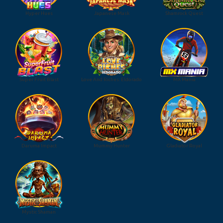
Hyper Hues
Japanese Mask
Shamrock Quest
Super Fruit Blast
Love And Riches: Eldorado
MX Mania
Daruma Impact
Mummy Hunter
Gladiator Royal
Mystic Shaman