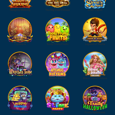
Naughty Wukong
The Big Deal Deluxe
Siren's Spell
Crystopia
Tooty Fruity Fruits
Legend of Nezha
Witches Tome
Atomic Kittens
Bikini Island Deluxe
Meow Janken
Slime Party
Fruity Halloween