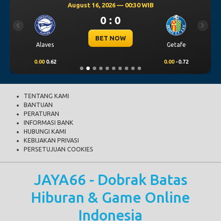
August 16, 2026 — 00:30 WIB
0 : 0
Previous
Next
BET NOW
Alaves
Getafe
0.00
0.62
0.00
-0.72
TENTANG KAMI
BANTUAN
PERATURAN
INFORMASI BANK
HUBUNGI KAMI
KEBIJAKAN PRIVASI
PERSETUJUAN COOKIES
JAYA66 - Dobrak Batas
Hiburan & Game Online
Indonesia