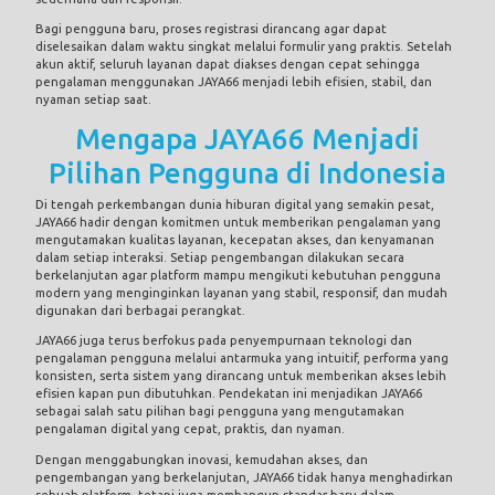
Bagi pengguna baru, proses registrasi dirancang agar dapat
diselesaikan dalam waktu singkat melalui formulir yang praktis. Setelah
akun aktif, seluruh layanan dapat diakses dengan cepat sehingga
pengalaman menggunakan JAYA66 menjadi lebih efisien, stabil, dan
nyaman setiap saat.
Mengapa JAYA66 Menjadi
Pilihan Pengguna di Indonesia
Di tengah perkembangan dunia hiburan digital yang semakin pesat,
JAYA66 hadir dengan komitmen untuk memberikan pengalaman yang
mengutamakan kualitas layanan, kecepatan akses, dan kenyamanan
dalam setiap interaksi. Setiap pengembangan dilakukan secara
berkelanjutan agar platform mampu mengikuti kebutuhan pengguna
modern yang menginginkan layanan yang stabil, responsif, dan mudah
digunakan dari berbagai perangkat.
JAYA66 juga terus berfokus pada penyempurnaan teknologi dan
pengalaman pengguna melalui antarmuka yang intuitif, performa yang
konsisten, serta sistem yang dirancang untuk memberikan akses lebih
efisien kapan pun dibutuhkan. Pendekatan ini menjadikan JAYA66
sebagai salah satu pilihan bagi pengguna yang mengutamakan
pengalaman digital yang cepat, praktis, dan nyaman.
Dengan menggabungkan inovasi, kemudahan akses, dan
pengembangan yang berkelanjutan, JAYA66 tidak hanya menghadirkan
sebuah platform, tetapi juga membangun standar baru dalam