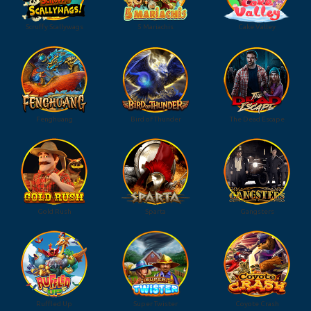
Scruffy Scallywags
5 Mariachis
Cake Valley
Fenghuang
Bird of Thunder
The Dead Escape
Gold Rush
Sparta
Gangsters
Ruffled Up
Super Twister
Coyote Crash