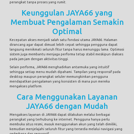
perangkat tanpa proses yang rumit.
Keunggulan JAYA66 yang
Membuat Pengalaman Semakin
Optimal
Kecepatan akses menjadi salah satu fondasi utama JAYA66. Halaman
dirancang agar dapat dimuat lebih cepat sehingga pengguna dapat
langsung menikmati seluruh fitur tanpa harus menunggu lama. Optimasi
sistem juga membantu menjaga performa tetap stabil meskipun diakses
pada jam-jam dengan aktivitas tinggi.
Selain performa, JAYA66 menghadirkan antarmuka yang intuitif
sehingga setiap menu mudah dipahami. Tampilan yang responsif pada
desktop maupun perangkat seluler memungkinkan pengguna
mendapatkan pengalaman yang konsisten di mana pun mereka
mengakses platform.
Cara Menggunakan Layanan
JAYA66 dengan Mudah
Mengakses layanan di JAYA66 dapat dilakukan melalui berbagai
perangkat yang terhubung ke internet. Pengguna hanya perlu
membuka situs resmi, masuk menggunakan akun yang telah dimiliki,
kemudian menjelajahi seluruh fitur yang tersedia melalui navigasi yang
sederhana dan responsif.