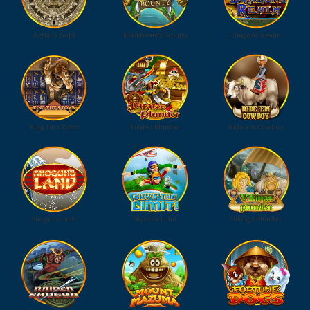
Aztlans Gold
Blackbeards Bounty
Dragons Realm
King Tuts Tomb
Pirates Plunder
Ride em Cowboy
Shoguns Land
Skys the Limit
Vikings Plunder