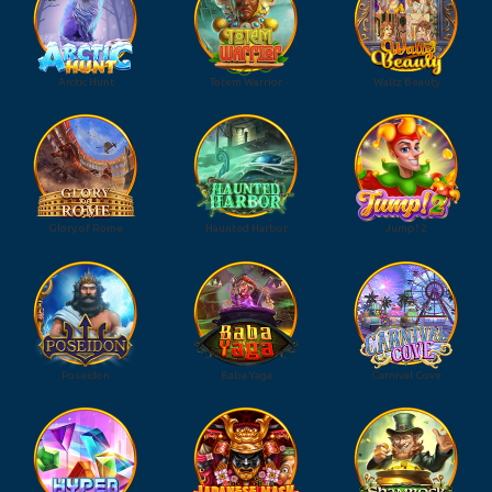
Arctic Hunt
Totem Warrior
Waltz Beauty
Glory of Rome
Haunted Harbor
Jump! 2
Poseidon
Baba Yaga
Carnival Cove