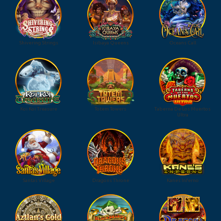
Shivering Strings
Isibaya Queens
Oceans Call
Koi Koi Treasure
Totem Towers
Taberna De Los Muertos
Ultra
Santas Village
Dragons Throne
Kanes Inferno