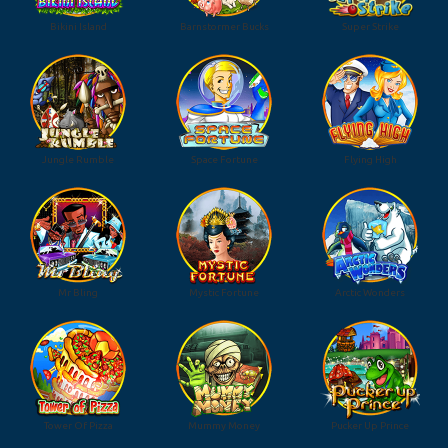
Bikini Island
Barnstormer Bucks
Super Strike
Jungle Rumble
Space Fortune
Flying High
Mr Bling
Mystic Fortune
Arctic Wonders
Tower Of Pizza
Mummy Money
Pucker Up Prince