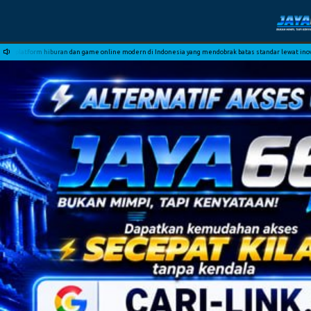
ran dan game online modern di Indonesia yang mendobrak batas standar lewat inovasi akses secepat k