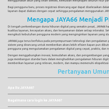
menggunakan akun yang telah dimiliki, kemudian menjelajahi seluruh fitur yan
Bagi pengguna baru, proses registrasi dirancang agar dapat diselesaikan dalam 
layanan dapat diakses dengan cepat sehingga pengalaman menggunakan JAYA66 
Mengapa JAYA66 Menjadi Pi
Di tengah perkembangan dunia hiburan digital yang semakin pesat, JAYA6
kualitas layanan, kecepatan akses, dan kenyamanan dalam setiap interaksi. 
mengikuti kebutuhan pengguna modern yang menginginkan layanan yang stabi
JAYA66 juga terus berfokus pada penyempurnaan teknologi dan pengalaman pe
sistem yang dirancang untuk memberikan akses lebih efisien kapan pun dibutu
pengguna yang mengutamakan pengalaman digital yang cepat, praktis, dan 
Dengan menggabungkan inovasi, kemudahan akses, dan pengembangan yang be
juga membangun standar baru dalam menghadirkan pengalaman hiburan digita
memberikan layanan yang relevan, modern, dan mampu memenuhi ekspektasi
Pertanyaan Umu
Apa itu JAYA66?
JAYA66 adalah kiblat baru platform hiburan dan game online modern di
Bagaimana cara login ke JAYA66?
kilat, stabilitas mutlak, dan pengalaman visual masa depan.
Untuk login ke JAYA66, cukup kunjungi situs resmi kami dan klik tomb