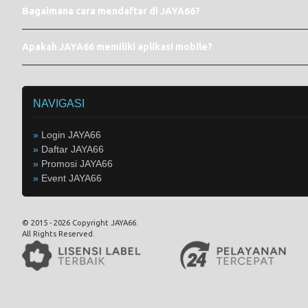
Bagaimana cara mendaftar di JAYA66?
langsung masuk ke ekosistem game berkecepatan tinggi tanpa hambat
Pendaftaran di JAYA66 sangat praktis. Kunjungi halaman registrasi di sit
Apakah JAYA66 memiliki aplikasi mobile?
premium Anda akan langsung aktif dalam hitungan detik.
Ya, JAYA66 didukung aplikasi mobile mutakhir untuk Android dan iOS.
digital premium kapan saja dan di mana saja dengan lancar.
NAVIGASI
Login JAYA66
Daftar JAYA66
Promosi JAYA66
Event JAYA66
© 2015 - 2026 Copyright JAYA66.
All Rights Reserved.