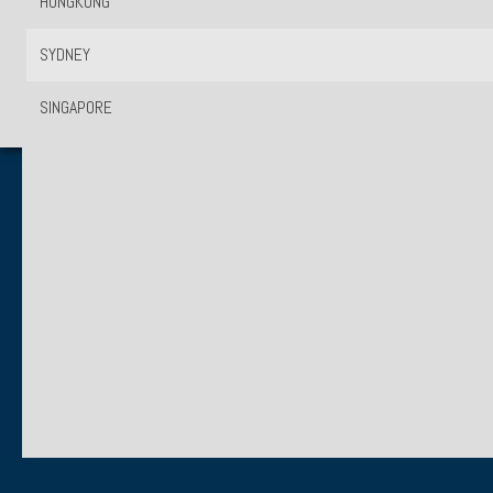
HONGKONG
SYDNEY
SINGAPORE