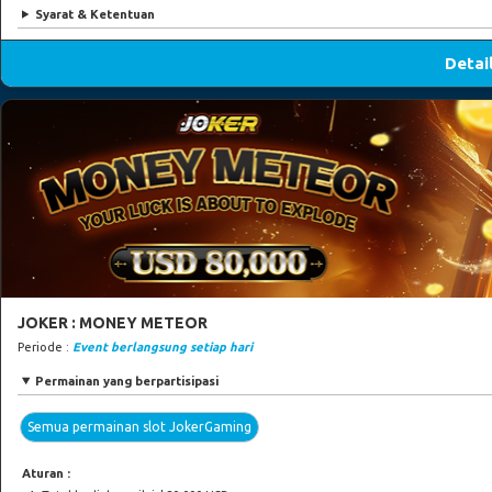
Syarat & Ketentuan
Detai
JOKER : MONEY METEOR
Periode :
Event berlangsung setiap hari
Permainan yang berpartisipasi
Semua permainan slot JokerGaming
Aturan :