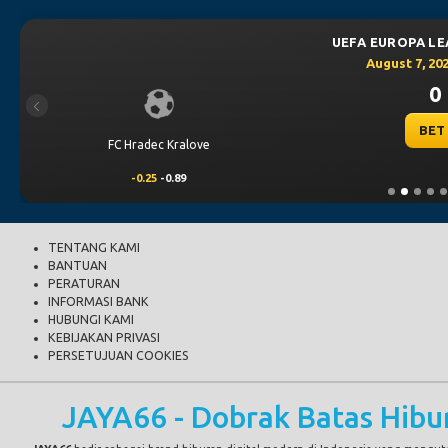
UEFA EUROPA LE
August 7, 20
0 
Previous
BET
FC Hradec Kralove
-0.25
-0.89
TENTANG KAMI
BANTUAN
PERATURAN
INFORMASI BANK
HUBUNGI KAMI
KEBIJAKAN PRIVASI
PERSETUJUAN COOKIES
JAYA66 - Dobrak Batas Hibu