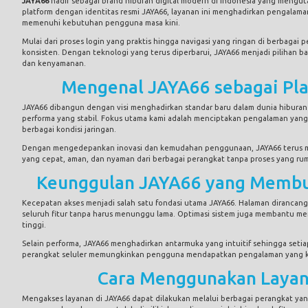
JAYA66
hadir sebagai brand hiburan digital modern di Indonesia yang mengut
platform dengan identitas resmi JAYA66, layanan ini menghadirkan pengalam
memenuhi kebutuhan pengguna masa kini.
Mulai dari proses login yang praktis hingga navigasi yang ringan di berbaga
konsisten. Dengan teknologi yang terus diperbarui, JAYA66 menjadi pilihan
dan kenyamanan.
Mengenal JAYA66 sebagai Pla
JAYA66 dibangun dengan visi menghadirkan standar baru dalam dunia hiburan 
performa yang stabil. Fokus utama kami adalah menciptakan pengalaman yan
berbagai kondisi jaringan.
Dengan mengedepankan inovasi dan kemudahan penggunaan, JAYA66 terus m
yang cepat, aman, dan nyaman dari berbagai perangkat tanpa proses yang rum
Keunggulan JAYA66 yang Membu
Kecepatan akses menjadi salah satu fondasi utama JAYA66. Halaman dirancan
seluruh fitur tanpa harus menunggu lama. Optimasi sistem juga membantu men
tinggi.
Selain performa, JAYA66 menghadirkan antarmuka yang intuitif sehingga set
perangkat seluler memungkinkan pengguna mendapatkan pengalaman yang ko
Cara Menggunakan Laya
Mengakses layanan di JAYA66 dapat dilakukan melalui berbagai perangkat ya