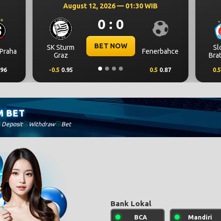
August 7, 2026 — 11:00 WIB
0 : 0
BET NOW
 Saint-
e-Atletico
e-Chelsea
loise
Madrid
e-G
5
1.00
0.00
0.61
0.00
-0.85
M BET
Deposit
Withdraw
Bet
Bank Lokal