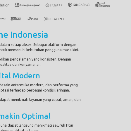
ne Indonesia
 dalam setiap akses. Sebagai platform dengan
 untuk memenuhi kebutuhan pengguna masa kini.
berikan pengalaman yang konsisten. Dengan
kualitas dan kenyamanan.
ital Modern
, desain antarmuka modern, dan performa yang
asi terhadap berbagai kondisi jaringan.
apat menikmati layanan yang cepat, aman, dan
makin Optimal