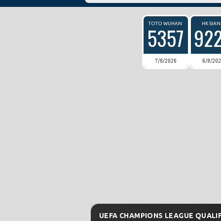
TOTO WUHAN
HK SIA
5357
92
7/8/2026
6/8/20
UEFA CHAMPIONS LEAGUE QUALI