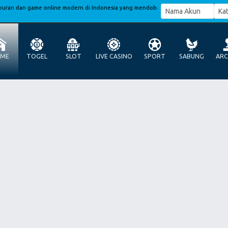
 dan game online modern di Indonesia yang mendobrak batas standar lewat inovasi ak
ME
TOGEL
SLOT
LIVE CASINO
SPORT
SABUNG
ARC