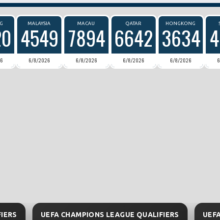
NG
MALAYSIA
MACAU
QATAR
HONGKONG
20
4549
7894
6642
3634
4
26
6/8/2026
6/8/2026
6/8/2026
6/8/2026
6
FIERS
E-FOOTBALL F24 ELITE CLUB FRIENDLY
E