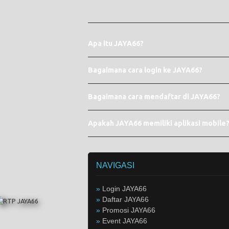
modern, dan mampu memenuhi ekspektasi pengg
Apa itu JAYA66?
JAYA66 adalah kiblat baru platform hiburan dan
Bagaimana cara login ke JAYA66?
pengalaman visual masa depan.
Untuk login ke JAYA66, cukup kunjungi situs r
Bagaimana cara mendaftar di JAYA66?
berkecepatan tinggi tanpa hambatan.
Pendaftaran di JAYA66 sangat praktis. Kunjungi
Apakah JAYA66 memiliki aplikasi mobile
aktif dalam hitungan detik.
Ya, JAYA66 didukung aplikasi mobile mutakhir 
mana saja dengan lancar.
NAVIGASI
Login JAYA66
Daftar JAYA66
Promosi JAYA66