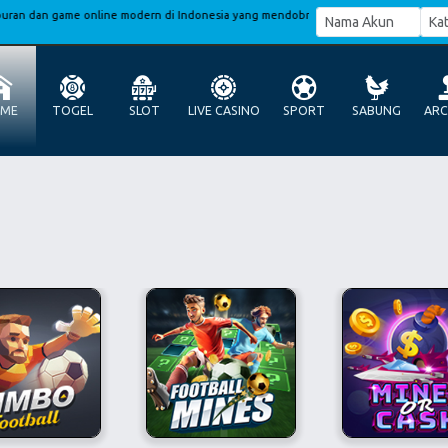
 game online modern di Indonesia yang mendobrak batas standar lewat inovasi akses 
ME
TOGEL
SLOT
LIVE CASINO
SPORT
SABUNG
ARC