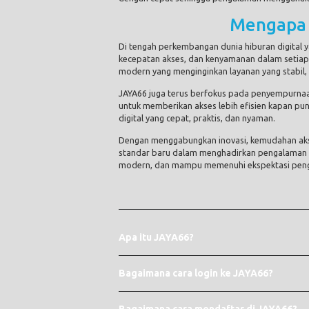
Mengapa 
Di tengah perkembangan dunia hiburan digital
kecepatan akses, dan kenyamanan dalam setiap
modern yang menginginkan layanan yang stabil,
JAYA66 juga terus berfokus pada penyempurnaan
untuk memberikan akses lebih efisien kapan pu
digital yang cepat, praktis, dan nyaman.
Dengan menggabungkan inovasi, kemudahan aks
standar baru dalam menghadirkan pengalaman hi
modern, dan mampu memenuhi ekspektasi pengg
Apa itu JAYA66?
JAYA66 adalah kiblat baru platform hiburan dan
Bagaimana cara login ke JAYA66?
pengalaman visual masa depan.
Untuk login ke JAYA66, cukup kunjungi situs r
Bagaimana cara mendaftar di JAYA66?