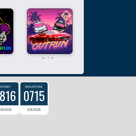
t
Out Run
SYDNEY
SINGAPORE
816
0715
/8/2026
5/8/2026
el
Fish Prawn Crab