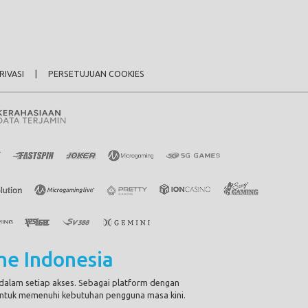
RIVASI
|
PERSETUJUAN COOKIES
rike
Zodiac Bingo
 Bingo
Burning Pearl Bingo
ne Indonesia
 dalam setiap akses. Sebagai platform dengan
 untuk memenuhi kebutuhan pengguna masa kini.