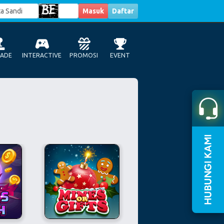
secepat kilat, stabilitas mutlak, dan pengalaman visual masa depan.
Masuk
Daftar
ADE
INTERACTIVE
PROMOSI
EVENT