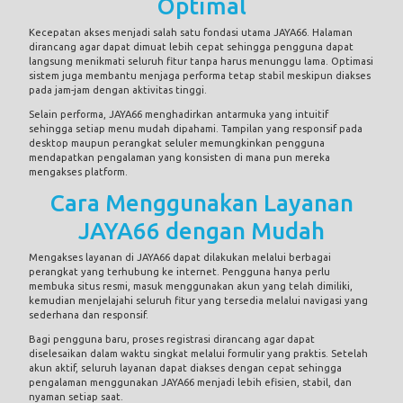
Optimal
Kecepatan akses menjadi salah satu fondasi utama JAYA66. Halaman
dirancang agar dapat dimuat lebih cepat sehingga pengguna dapat
langsung menikmati seluruh fitur tanpa harus menunggu lama. Optimasi
sistem juga membantu menjaga performa tetap stabil meskipun diakses
pada jam-jam dengan aktivitas tinggi.
Selain performa, JAYA66 menghadirkan antarmuka yang intuitif
sehingga setiap menu mudah dipahami. Tampilan yang responsif pada
desktop maupun perangkat seluler memungkinkan pengguna
mendapatkan pengalaman yang konsisten di mana pun mereka
mengakses platform.
Cara Menggunakan Layanan
JAYA66 dengan Mudah
Mengakses layanan di JAYA66 dapat dilakukan melalui berbagai
perangkat yang terhubung ke internet. Pengguna hanya perlu
membuka situs resmi, masuk menggunakan akun yang telah dimiliki,
kemudian menjelajahi seluruh fitur yang tersedia melalui navigasi yang
sederhana dan responsif.
Bagi pengguna baru, proses registrasi dirancang agar dapat
diselesaikan dalam waktu singkat melalui formulir yang praktis. Setelah
akun aktif, seluruh layanan dapat diakses dengan cepat sehingga
pengalaman menggunakan JAYA66 menjadi lebih efisien, stabil, dan
nyaman setiap saat.