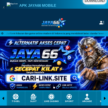
DOWNLOAD
APK JAYA66 MOBILE
x
Anti-Blokir & Login Tercepat.
u platform hiburan dan game online modern di Indonesia yang mendobrak batas standar lewat inovasi 
TOGEL
SLOT
LIVE CASINO
SPORT
ARCADE
SABU