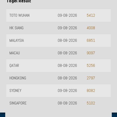
Togel Result
TOTO WUHAN
09-08-2026
5412
HK SIANG
09-08-2026
4008
MALAYSIA
08-08-2026
6851
MACAU
08-08-2026
9097
QATAR
08-08-2026
5256
HONGKONG
08-08-2026
2797
SYDNEY
09-08-2026
8082
SINGAPORE
08-08-2026
5102