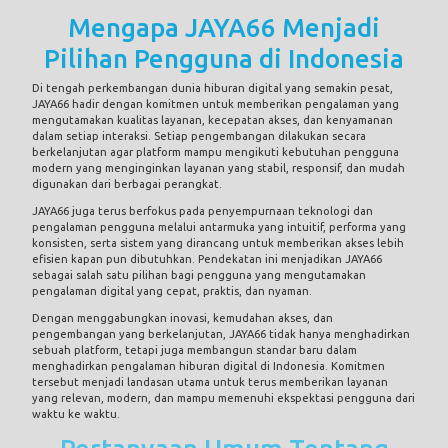
Mengapa JAYA66 Menjadi
Pilihan Pengguna di Indonesia
Di tengah perkembangan dunia hiburan digital yang semakin pesat,
JAYA66 hadir dengan komitmen untuk memberikan pengalaman yang
mengutamakan kualitas layanan, kecepatan akses, dan kenyamanan
dalam setiap interaksi. Setiap pengembangan dilakukan secara
berkelanjutan agar platform mampu mengikuti kebutuhan pengguna
modern yang menginginkan layanan yang stabil, responsif, dan mudah
digunakan dari berbagai perangkat.
JAYA66 juga terus berfokus pada penyempurnaan teknologi dan
pengalaman pengguna melalui antarmuka yang intuitif, performa yang
konsisten, serta sistem yang dirancang untuk memberikan akses lebih
efisien kapan pun dibutuhkan. Pendekatan ini menjadikan JAYA66
sebagai salah satu pilihan bagi pengguna yang mengutamakan
pengalaman digital yang cepat, praktis, dan nyaman.
Dengan menggabungkan inovasi, kemudahan akses, dan
pengembangan yang berkelanjutan, JAYA66 tidak hanya menghadirkan
sebuah platform, tetapi juga membangun standar baru dalam
menghadirkan pengalaman hiburan digital di Indonesia. Komitmen
tersebut menjadi landasan utama untuk terus memberikan layanan
yang relevan, modern, dan mampu memenuhi ekspektasi pengguna dari
waktu ke waktu.