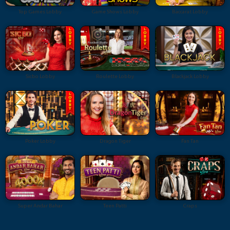
Top Games Lobby
Game Shows Lobby
Baccarat Lobby
Sicbo Lobby
Roulette Lobby
Blackjack Lobby
Poker Lobby
Dragon Tiger
Fan Tan
Super Andar Bahar
Teen Patti
Craps