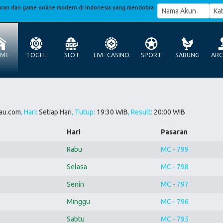
an game online modern di Indonesia yang mendobrak batas standar lewat inovasi akse
ME
TOGEL
SLOT
LIVE CASINO
SPORT
SABUNG
ARC
au.com
, Hari:
Setiap Hari
, Tutup:
19:30 WIB
, Result:
20:00 WIB
Hari
Pasaran
Rabu
MC - 799
Selasa
MC - 798
Senin
MC - 797
Minggu
MC - 796
Sabtu
MC - 795