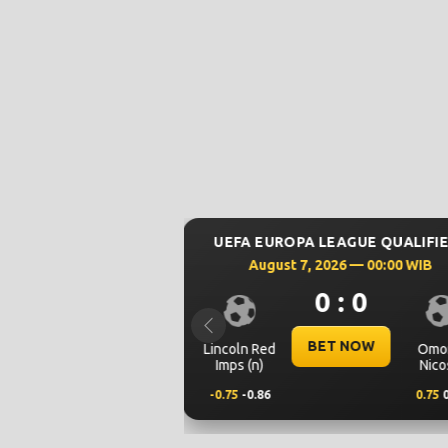
UEFA EUROPA LEAGUE QUALIFI
August 6, 2026 — 22:00 WIB
0 : 0
Previous
BET NOW
C
KuPS
Univers
Crai
-0.25
-0.97
0.25