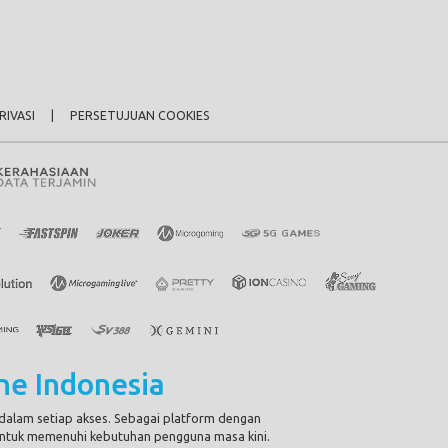
RIVASI
|
PERSETUJUAN COOKIES
ne Indonesia
 dalam setiap akses. Sebagai platform dengan
 untuk memenuhi kebutuhan pengguna masa kini.