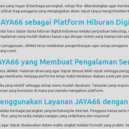
vigasi yang ringan di berbagai perangkat, setiap fitur dikembangkan agar mem
di pilihan bagi pengguna yang menginginkan akses cepat tanpa mengorbankan 
AYA66 sebagai Platform Hiburan Dig
dar baru dalam dunia hiburan digital Indonesia melalui perpaduan teknologi
pengalaman yang mudah diakses kapan saja dengan sistem yang mampu beradapt
penggunaan, JAYA66 terus melakukan pengembangan agar setiap pengguna d
ang rumit.
AYA66 yang Membuat Pengalaman Se
ama JAYA66. Halaman dirancang agar dapat dimuat lebih cepat sehingga pengg
ga membantu menjaga performa tetap stabil meskipun diakses pada jam-jam d
a yang intuitif sehingga setiap menu mudah dipahami. Tampilan yang respon
an yang konsisten di mana pun mereka mengakses platform.
enggunakan Layanan JAYA66 denga
elalui berbagai perangkat yang terhubung ke internet. Pengguna hanya perl
h fitur yang tersedia melalui navigasi yang sederhana dan responsif.
 agar dapat diselesaikan dalam waktu singkat melalui formulir yang praktis. Se