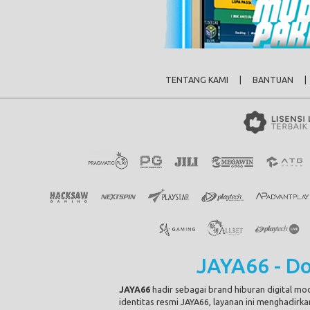
TENTANG KAMI
|
BANTUAN
|
JAYA66 - Do
JAYA66
hadir sebagai brand hiburan digital mo
identitas resmi JAYA66, layanan ini menghadir