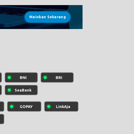
Mainkan Sekarang
BNI
BRI
SeaBank
GOPAY
LinkAja