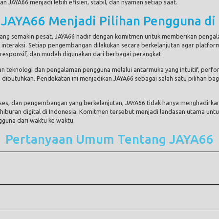
JAYA66 menjadi lebih efisien, stabil, dan nyaman setiap saat.
JAYA66 Menjadi Pilihan Pengguna di 
 yang semakin pesat, JAYA66 hadir dengan komitmen untuk memberikan penga
 interaksi. Setiap pengembangan dilakukan secara berkelanjutan agar platf
 responsif, dan mudah digunakan dari berbagai perangkat.
 teknologi dan pengalaman pengguna melalui antarmuka yang intuitif, perfor
n dibutuhkan. Pendekatan ini menjadikan JAYA66 sebagai salah satu pilihan
es, dan pengembangan yang berkelanjutan, JAYA66 tidak hanya menghadirka
buran digital di Indonesia. Komitmen tersebut menjadi landasan utama untu
una dari waktu ke waktu.
Pertanyaan Umum Tentang JAYA66
 game online modern di Indonesia yang mendobrak batas standar lewat inovasi
esmi kami dan klik tombol "Login". Masukkan nama pengguna serta kata sand