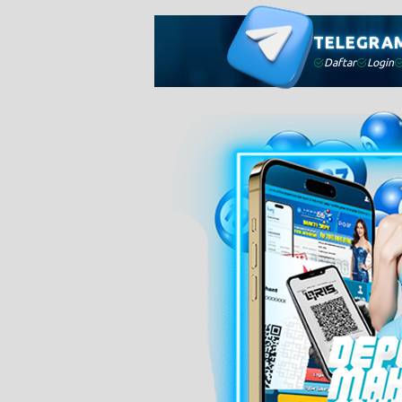
TELEGRA
Daftar
Login