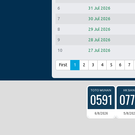
6
31 Jul 2026
7
30 Jul 2026
8
29 Jul 2026
9
28 Jul 2026
10
27 Jul 2026
First
1
2
3
4
5
6
7
TOTO WUHAN
HK SIA
0591
07
6/8/2026
5/8/20