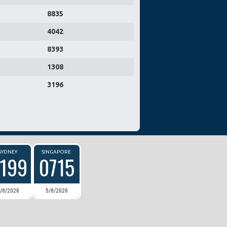
8835
4042
8393
1308
3196
SYDNEY
SINGAPORE
199
0715
/8/2026
5/8/2026