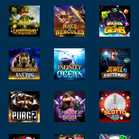
Leprechaun’s Fortune
Mace of Hercules
Wheel of Gems
Scale of Heaven: Anubis
Infinity Ocean
Jewel Mastermind
PUBG2
Fantastic Beast
Slotto 4D