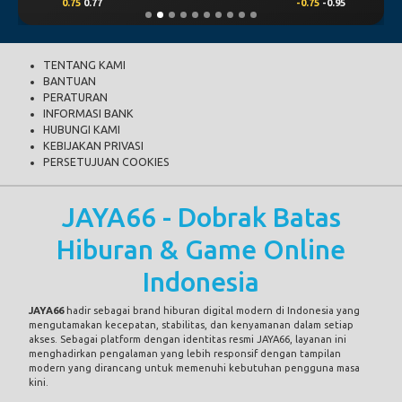
0.75
0.77
-0.75
-0.95
TENTANG KAMI
BANTUAN
PERATURAN
INFORMASI BANK
HUBUNGI KAMI
KEBIJAKAN PRIVASI
PERSETUJUAN COOKIES
JAYA66 - Dobrak Batas
Hiburan & Game Online
Indonesia
JAYA66
hadir sebagai brand hiburan digital modern di Indonesia yang
mengutamakan kecepatan, stabilitas, dan kenyamanan dalam setiap
akses. Sebagai platform dengan identitas resmi JAYA66, layanan ini
menghadirkan pengalaman yang lebih responsif dengan tampilan
modern yang dirancang untuk memenuhi kebutuhan pengguna masa
kini.