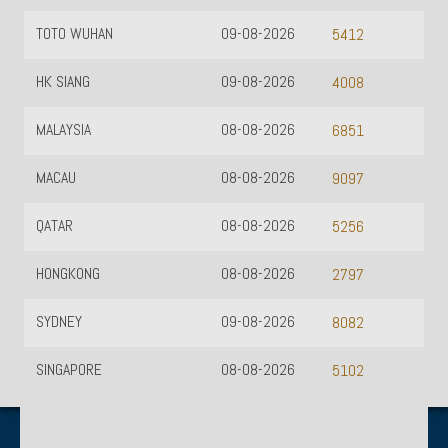
TOTO WUHAN
09-08-2026
5412
HK SIANG
09-08-2026
4008
MALAYSIA
08-08-2026
6851
MACAU
08-08-2026
9097
QATAR
08-08-2026
5256
HONGKONG
08-08-2026
2797
SYDNEY
09-08-2026
8082
SINGAPORE
08-08-2026
5102