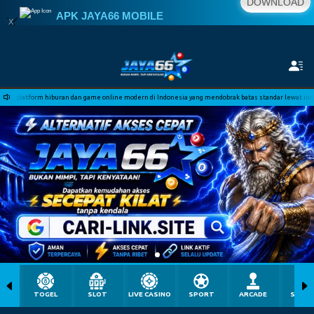
DOWNLOAD
APK JAYA66 MOBILE
x
Anti-Blokir & Login Tercepat.
form hiburan dan game online modern di Indonesia yang mendobrak batas standar lewat inovasi akses 
TOGEL
SLOT
LIVE CASINO
SPORT
ARCADE
SABU