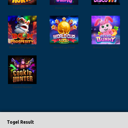
Firefly Hunter
Hungry Slime
Disco 777
Boom of Prosperity
World Cup Final
Bunny to the Moon
Cookie Hunter
Togel Result