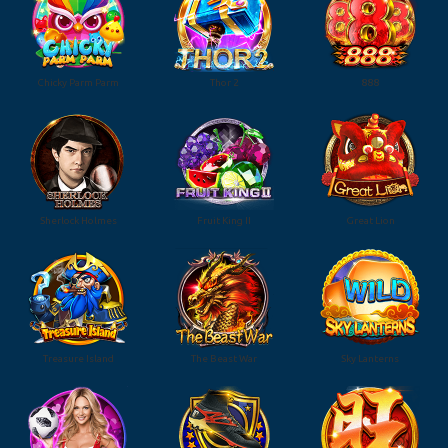
Chicky Parm Parm
Thor 2
888
Sherlock Holmes
Fruit King II
Great Lion
Treasure Island
The Beast War
Sky Lanterns