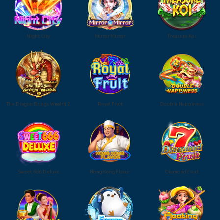
Night City
Mirror Mirror
Treasure Koi
The Dragon Brings Wealth 2
Royal Fruit
Double Happiness
Sweet 666 Deluxe
Hong Kong Flavor
Diamond Fruit