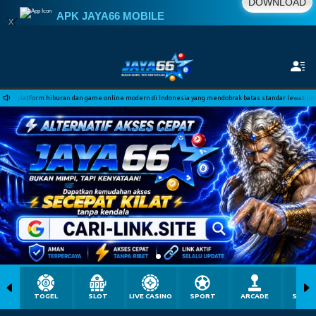
DOWNLOAD
APK JAYA66 MOBILE
x
Anti-Blokir & Login Tercepat.
an dan game online modern di Indonesia yang mendobrak batas standar lewat inovasi akses secepat kil
TOGEL
SLOT
LIVE CASINO
SPORT
ARCADE
SABU