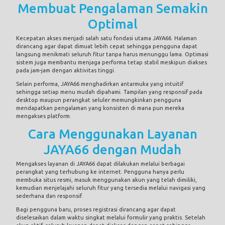
Membuat Pengalaman Semakin
Optimal
Kecepatan akses menjadi salah satu fondasi utama JAYA66. Halaman
dirancang agar dapat dimuat lebih cepat sehingga pengguna dapat
langsung menikmati seluruh fitur tanpa harus menunggu lama. Optimasi
sistem juga membantu menjaga performa tetap stabil meskipun diakses
pada jam-jam dengan aktivitas tinggi.
Selain performa, JAYA66 menghadirkan antarmuka yang intuitif
sehingga setiap menu mudah dipahami. Tampilan yang responsif pada
desktop maupun perangkat seluler memungkinkan pengguna
mendapatkan pengalaman yang konsisten di mana pun mereka
mengakses platform.
Cara Menggunakan Layanan
JAYA66 dengan Mudah
Mengakses layanan di JAYA66 dapat dilakukan melalui berbagai
perangkat yang terhubung ke internet. Pengguna hanya perlu
membuka situs resmi, masuk menggunakan akun yang telah dimiliki,
kemudian menjelajahi seluruh fitur yang tersedia melalui navigasi yang
sederhana dan responsif.
Bagi pengguna baru, proses registrasi dirancang agar dapat
diselesaikan dalam waktu singkat melalui formulir yang praktis. Setelah