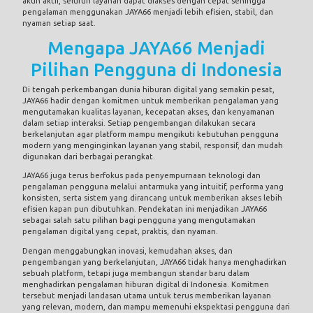
akun aktif, seluruh layanan dapat diakses dengan cepat sehingga
pengalaman menggunakan JAYA66 menjadi lebih efisien, stabil, dan
nyaman setiap saat.
Mengapa JAYA66 Menjadi
Pilihan Pengguna di Indonesia
Di tengah perkembangan dunia hiburan digital yang semakin pesat,
JAYA66 hadir dengan komitmen untuk memberikan pengalaman yang
mengutamakan kualitas layanan, kecepatan akses, dan kenyamanan
dalam setiap interaksi. Setiap pengembangan dilakukan secara
berkelanjutan agar platform mampu mengikuti kebutuhan pengguna
modern yang menginginkan layanan yang stabil, responsif, dan mudah
digunakan dari berbagai perangkat.
JAYA66 juga terus berfokus pada penyempurnaan teknologi dan
pengalaman pengguna melalui antarmuka yang intuitif, performa yang
konsisten, serta sistem yang dirancang untuk memberikan akses lebih
efisien kapan pun dibutuhkan. Pendekatan ini menjadikan JAYA66
sebagai salah satu pilihan bagi pengguna yang mengutamakan
pengalaman digital yang cepat, praktis, dan nyaman.
Dengan menggabungkan inovasi, kemudahan akses, dan
pengembangan yang berkelanjutan, JAYA66 tidak hanya menghadirkan
sebuah platform, tetapi juga membangun standar baru dalam
menghadirkan pengalaman hiburan digital di Indonesia. Komitmen
tersebut menjadi landasan utama untuk terus memberikan layanan
yang relevan, modern, dan mampu memenuhi ekspektasi pengguna dari