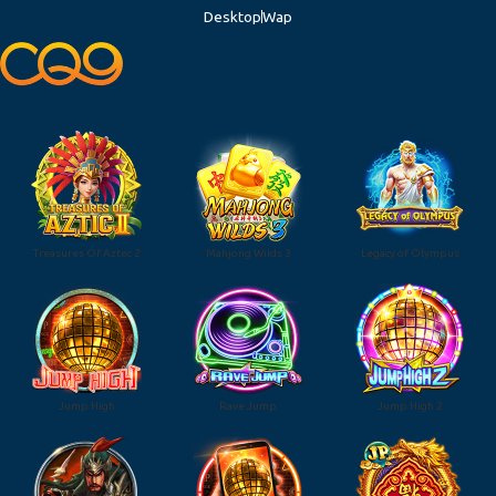
Desktop
Wap
Treasures Of Aztec 2
Mahjong Wilds 3
Legacy of Olympus
Jump High
Rave Jump
Jump High 2