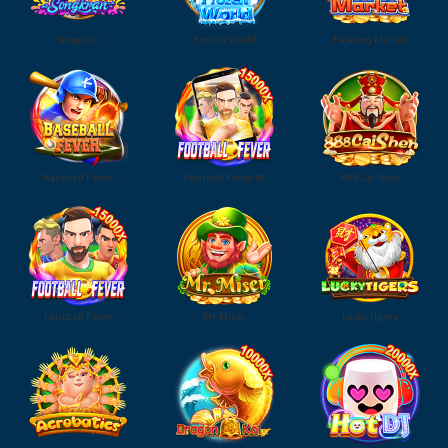
Songkran
Frozen World
Floating Market
Baseball Fever
Football Fever M
888 Cai Shen
Football Fever
Mr. Miser
Lucky Tigers