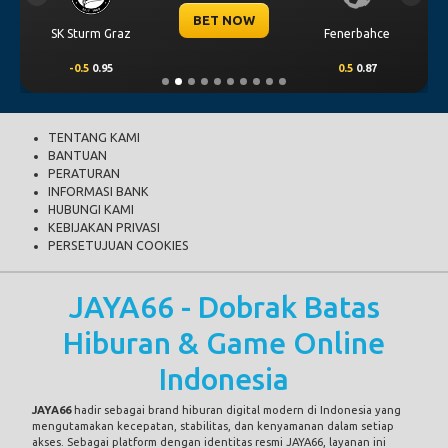
BET NOW
SK Sturm Graz
Fenerbahce
-0.5
0.95
0.5
0.87
TENTANG KAMI
BANTUAN
PERATURAN
INFORMASI BANK
HUBUNGI KAMI
KEBIJAKAN PRIVASI
PERSETUJUAN COOKIES
JAYA66 - Dobrak Batas
Hiburan & Game Online
Indonesia
JAYA66
hadir sebagai brand hiburan digital modern di Indonesia yang
mengutamakan kecepatan, stabilitas, dan kenyamanan dalam setiap
akses. Sebagai platform dengan identitas resmi JAYA66, layanan ini