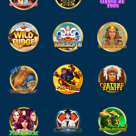
Queen Of Dead
Xmas Tales
Cirque de fous
Wild Fudge
Lucky 3
Treasure of Seti
Dragon Hunters
Pig Of Luck
Fortune Spirits