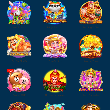
Hot Pinatas
Ninja Raccoon
Burning Xi-You
Oo Ga Cha Ka
The Cupids
Money Tree
Sweet POP
Uproar in Heaven
Lord Ganesha